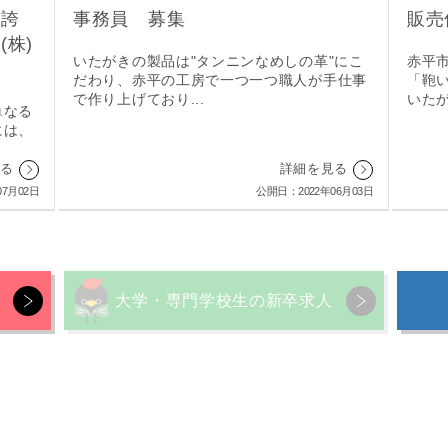
の誇
事務員 募集
販売
株)
いたがきの製品は"タンニンなめしの革"にこ
赤平
だわり、赤平の工房で一つ一つ職人が手仕事
「鞄
で作り上げており...
いたが
単なる
には、
見る
詳細を見る
07月02日
公開日：2022年06月03日
大学・専門学校生の新卒求人