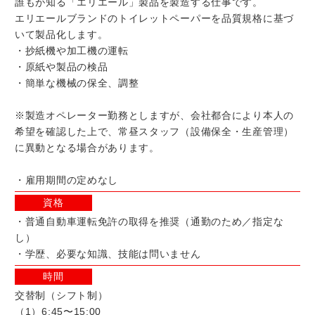
誰もが知る「エリエール」製品を製造する仕事です。
エリエールブランドのトイレットペーパーを品質規格に基づ
いて製品化します。
・抄紙機や加工機の運転
・原紙や製品の検品
・簡単な機械の保全、調整
※製造オペレーター勤務としますが、会社都合により本人の
希望を確認した上で、常昼スタッフ（設備保全・生産管理）
に異動となる場合があります。
・雇用期間の定めなし
資格
・普通自動車運転免許の取得を推奨（通勤のため／指定な
し）
・学歴、必要な知識、技能は問いません
時間
交替制（シフト制）
（1）6:45〜15:00