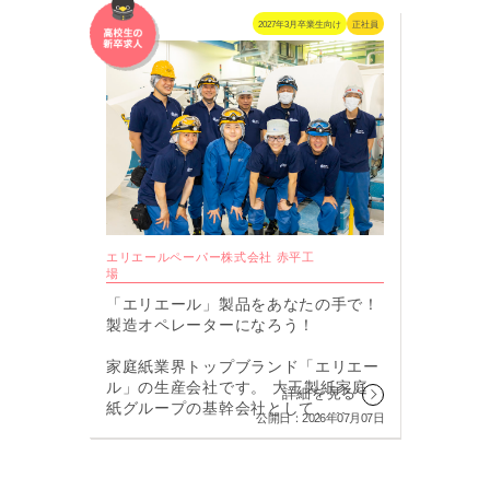
2027年3月卒業生向け
正社員
エリエールペーパー株式会社 赤平工
場
「エリエール」製品をあなたの手で！
製造オペレーターになろう！
家庭紙業界トップブランド「エリエー
ル」の生産会社です。 大王製紙家庭
詳細を見る
紙グループの基幹会社として、...
公開日：2026年07月07日