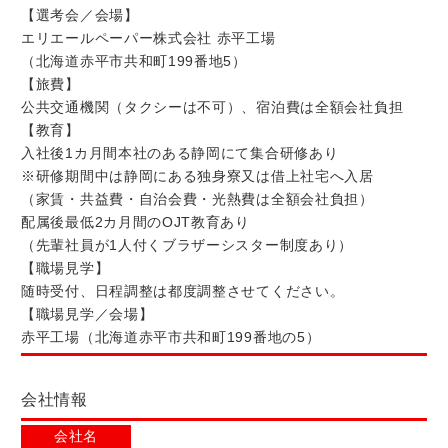
【選考会／会場】
エリエールペーパー株式会社 赤平工場
（北海道赤平市共和町199番地5）
【旅費】
公共交通機関（タクシーは不可）、宿泊費は全額会社負担
【教育】
入社後1カ月間本社のある静岡にて集合研修あり
※研修期間中は静岡にある独身寮又は借上社宅へ入居
（家賃・共益費・自治会費・光熱費は全額会社負担）
配属後最低2カ月間のOJT教育あり
（先輩社員が1人付くブラザーシスター制度あり）
【職場見学】
随時受付、日程調整は都度調整させてください。
【職場見学／会場】
赤平工場（北海道赤平市共和町199番地の5）
会社情報
会社名