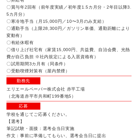
〇昇給有
〇賞与年2回有（前年度実績／初年度1.5カ月分・2年目以降3.
5カ月分）
〇寒冷地手当（月15,000円／10〜3月のみ支給）
〇通勤手当（上限28,300円／ガソリン単価、通勤距離により
変動有）
〇有給休暇有
〇借り上げ社宅有（家賃15,000円、共益費、自治会費、光熱
費が自己負担 ※社内規定による入居資格有）
〇試用期間3カ月有（同条件）
〇受動喫煙対策有（屋内禁煙）
勤務先
エリエールペーパー株式会社 赤平工場
（北海道赤平市共和町199番地5）
応募
学校を通じてご応募ください。
【選考】
筆記試験・面接：選考会当日実施
作文：事前に準備してもらい、選考会当日に提出