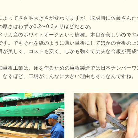
によって厚さや大きさが変わりますが、取材時に佐藤さんた
厚さはわずか0.2〜0.3ミリほどだとか。
メリカ産のホワイトオークという樹種。木目が美しいのです
です。でもそれを紙のように薄い単板にしてほかの合板の上
目が美しく、コストも安く、しかも強くて丈夫な合板が完成
知単板工業は、床を作るための単板製造では日本ナンバーワ
。なるほど、工場がこんなに大きい理由もそこなんですね。