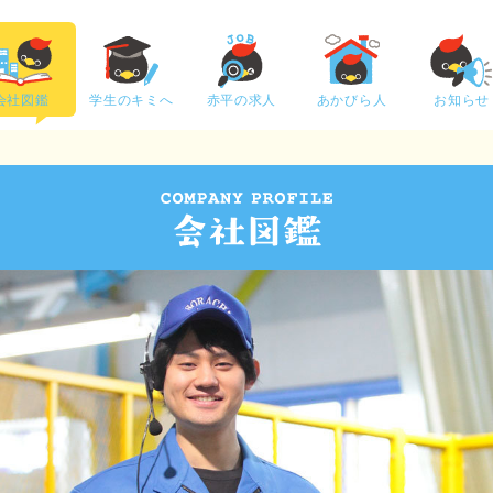
会社図鑑
学生のキミへ
赤平の求人
あかびら人
お知らせ