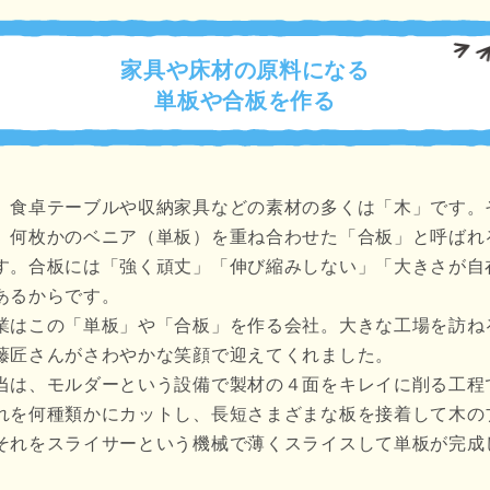
家具や床材の原料になる
単板や合板を作る
、食卓テーブルや収納家具などの素材の多くは「木」です。
、何枚かのベニア（単板）を重ね合わせた「合板」と呼ばれ
す。合板には「強く頑丈」「伸び縮みしない」「大きさが自
あるからです。
業はこの「単板」や「合板」を作る会社。大きな工場を訪ね
藤匠さんがさわやかな笑顔で迎えてくれました。
当は、モルダーという設備で製材の４面をキレイに削る工程
れを何種類かにカットし、長短さまざまな板を接着して木の
それをスライサーという機械で薄くスライスして単板が完成