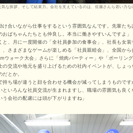
元気な挨拶、そして結束力。会社を支えているのは、佐藤さんら若い力な
助け合いながら仕事をするという雰囲気なんです。先輩たち
のおばちゃんたちとも仲良し。本当に働きやすいんですよ」
くと、月に一度開催の「全社員参加の食事会」、社長も女装
」、さまざまなゲームが楽しめる「社員親睦会」、全国から
kmウォーク大会」さらに「焼肉パーティー」や「ボーリン
士の交流や地元を盛り上げるための社内イベントが、しょっ
のだとか。
で持ち場が違うと顔を合わせる機会が減ってしまうものです
いといろんな社員交流が生まれますし、職場の雰囲気も良く
いう会社の配慮には頭が下がりますね」